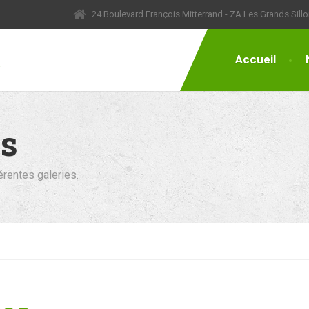
24 Boulevard François Mitterrand - ZA Les Grands Sil
Accueil
ns
rentes galeries.