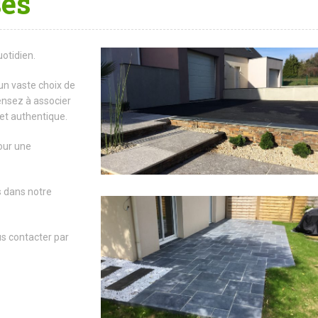
ses
uotidien.
n vaste choix de
ensez à associer
et authentique.
pour une
 dans notre
s contacter par