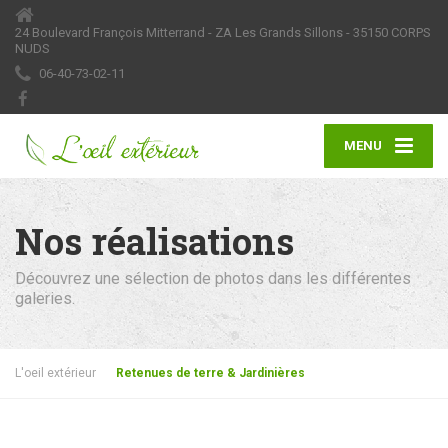
24 Boulevard François Mitterrand - ZA Les Grands Sillons - 35150 CORPS
NUDS
06-40-73-02-11
MENU
Nos réalisations
Découvrez une sélection de photos dans les différentes
galeries.
L'oeil extérieur
Retenues de terre & Jardinières