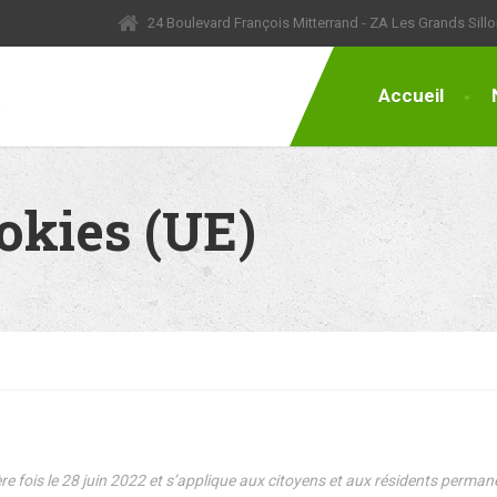
24 Boulevard François Mitterrand - ZA Les Grands Sil
Accueil
ookies (UE)
nière fois le 28 juin 2022 et s’applique aux citoyens et aux résidents per