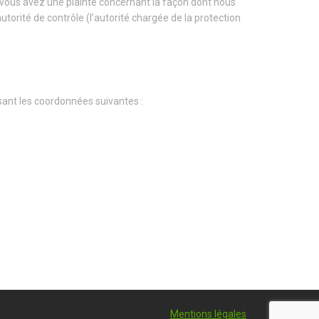
i vous avez une plainte concernant la façon dont nous
torité de contrôle (l’autorité chargée de la protection
isant les coordonnées suivantes :
Mentions légales