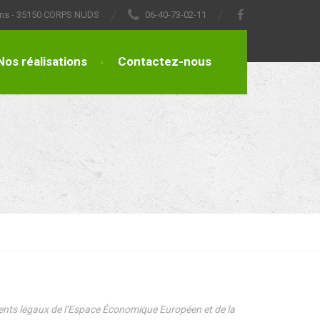
lons - 35150 CORPS NUDS
06-40-73-02-11
Nos réalisations
Contactez-nous
manents légaux de l’Espace Économique Européen et de la