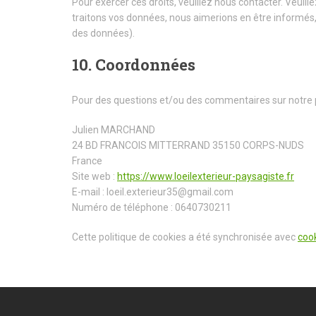
Pour exercer ces droits, veuillez nous contacter. Veuil
traitons vos données, nous aimerions en être informés, 
des données).
10. Coordonnées
Pour des questions et/ou des commentaires sur notre pol
Julien MARCHAND
24 BD FRANCOIS MITTERRAND 35150 CORPS-NUDS
France
Site web :
https://www.loeilexterieur-paysagiste.fr
E-mail :
loeil.exterieur35@
gmail.com
Numéro de téléphone : 0640730211
Cette politique de cookies a été synchronisée avec
coo