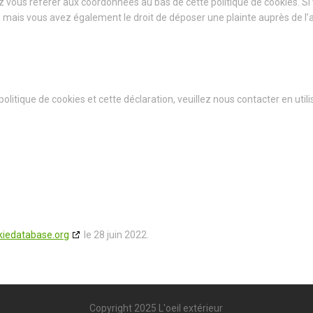
lez vous référer aux coordonnées au bas de cette politique de cookies. S
mais vous avez également le droit de déposer une plainte auprès de l’au
itique de cookies et cette déclaration, veuillez nous contacter en util
kiedatabase.org
le 28 juin 2022.
Copyright 2025 L'oeil extérieur